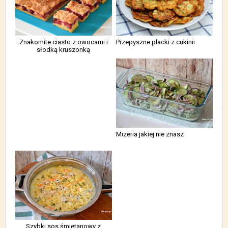
Znakomite ciasto z owocami i
Przepyszne placki z cukinii
słodką kruszonką
Mizeria jakiej nie znasz
Szybki sos śmietanowy z