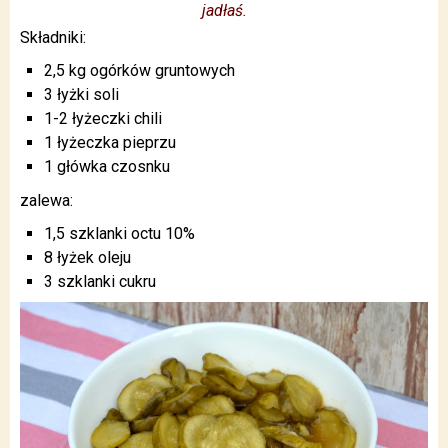
jadłaś.
Składniki:
2,5 kg ogórków gruntowych
3 łyżki soli
1-2 łyżeczki chili
1 łyżeczka pieprzu
1 główka czosnku
zalewa:
1,5 szklanki octu 10%
8 łyżek oleju
3 szklanki cukru