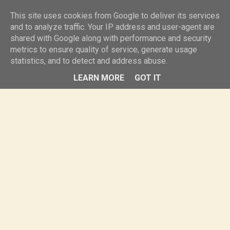
knurr.pl
This site uses cookies from Google to deliver its services
and to analyze traffic. Your IP address and user-agent are
shared with Google along with performance and security
MENU
metrics to ensure quality of service, generate usage
statistics, and to detect and address abuse.
LEARN MORE
GOT IT