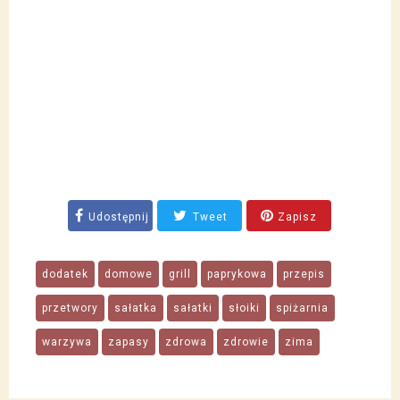
Udostępnij
Tweet
Zapisz
dodatek
domowe
grill
paprykowa
przepis
przetwory
sałatka
sałatki
słoiki
spiżarnia
warzywa
zapasy
zdrowa
zdrowie
zima