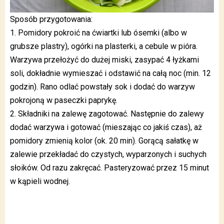
Sposób przygotowania:
1. Pomidory pokroić na ćwiartki lub ósemki (albo w
grubsze plastry), ogórki na plasterki, a cebule w pióra.
Warzywa przełożyć do dużej miski, zasypać 4 łyżkami
soli, dokładnie wymieszać i odstawić na całą noc (min. 12
godzin). Rano odlać powstały sok i dodać do warzyw
pokrojoną w paseczki paprykę.
2. Składniki na zalewę zagotować. Następnie do zalewy
dodać warzywa i gotować (mieszając co jakiś czas), aż
pomidory zmienią kolor (ok. 20 min). Gorącą sałatkę w
zalewie przekładać do czystych, wyparzonych i suchych
słoików. Od razu zakręcać. Pasteryzować przez 15 minut
w kąpieli wodnej.