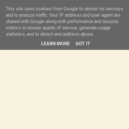
knurr.pl
This site uses cookies from Google to deliver its services
and to analyze traffic. Your IP address and user-agent are
shared with Google along with performance and security
MENU
metrics to ensure quality of service, generate usage
statistics, and to detect and address abuse.
LEARN MORE
GOT IT