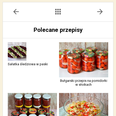
arrow_back
apps
arrow_forward
Polecane przepisy
Sałatka śledziowa w paski
Bułgarski przepis na pomidorki
w słoikach