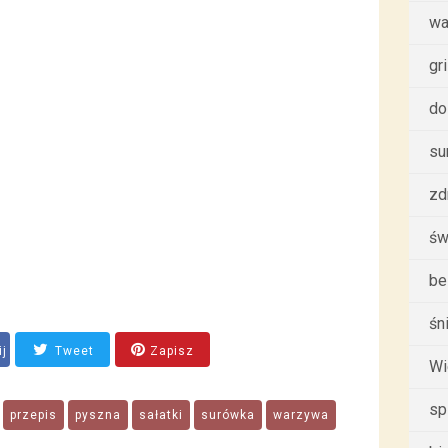
wa
gri
do
su
zd
św
be
śn
ij
Tweet
Zapisz
Wi
sp
przepis
pyszna
sałatki
surówka
warzywa