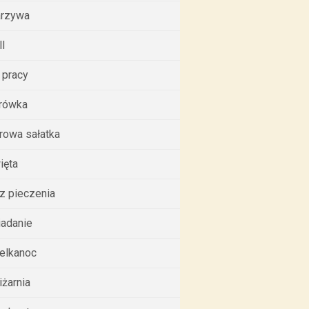
rzywa
ll
 pracy
rówka
rowa sałatka
ięta
z pieczenia
iadanie
elkanoc
iżarnia