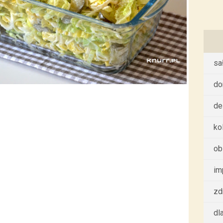
sa
d
de
ko
ob
im
zd
dl