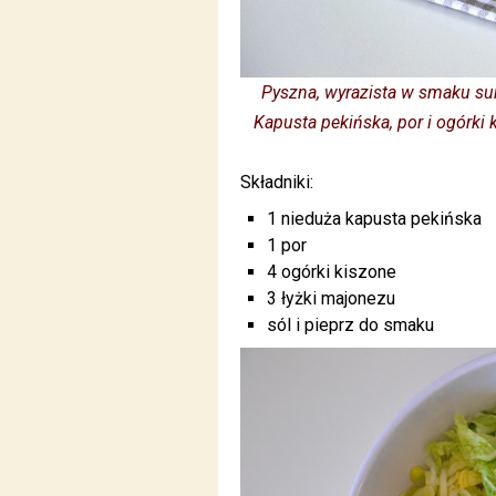
Pyszna, wyrazista w smaku sur
Kapusta pekińska, por i ogórki
Składniki:
1 nieduża kapusta pekińska
1 por
4 ogórki kiszone
3 łyżki majonezu
sól i pieprz do smaku