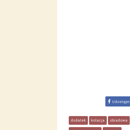
Udostępn
dodatek
kolacja
obiadowa