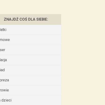
ZNAJDŹ COŚ DLA SIEBIE:
łatki
omowe
ser
lacja
iad
preza
rowie
a dzieci