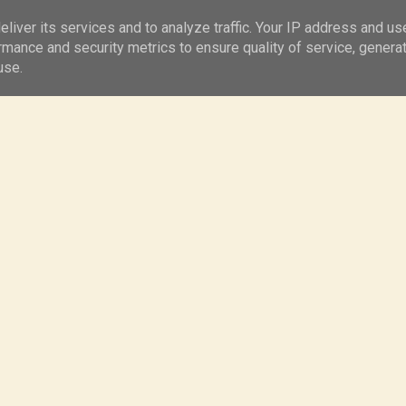
Kontakt
Ciasta
liver its services and to analyze traffic. Your IP address and us
rmance and security metrics to ensure quality of service, genera
use.