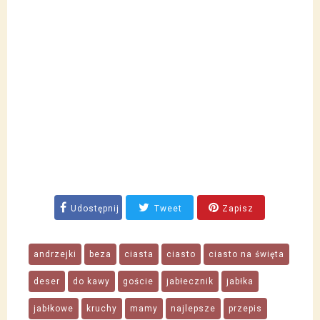
Udostępnij
Tweet
Zapisz
andrzejki
beza
ciasta
ciasto
ciasto na święta
deser
do kawy
goście
jabłecznik
jabłka
jabłkowe
kruchy
mamy
najlepsze
przepis