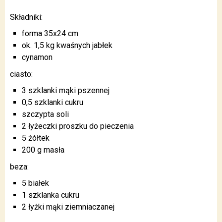
Składniki:
forma 35x24 cm
ok. 1,5 kg kwaśnych jabłek
cynamon
ciasto:
3 szklanki mąki pszennej
0,5 szklanki cukru
szczypta soli
2 łyżeczki proszku do pieczenia
5 żółtek
200 g masła
beza:
5 białek
1 szklanka cukru
2 łyżki mąki ziemniaczanej