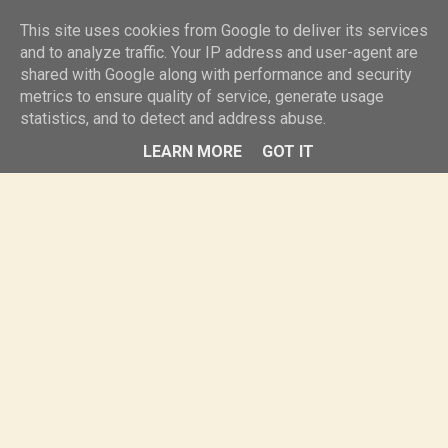
knurr.pl
This site uses cookies from Google to deliver its services
and to analyze traffic. Your IP address and user-agent are
shared with Google along with performance and security
MENU
metrics to ensure quality of service, generate usage
statistics, and to detect and address abuse.
LEARN MORE
GOT IT