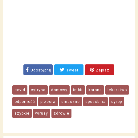
Udostępnij
Tweet
Zapisz
covid
cytryna
domowy
imbir
korona
lekarstwo
odporność
przeciw
smaczne
sposób na
syrop
szybkie
wirusy
zdrowie