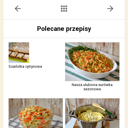
arrow_back
apps
arrow_forward
Polecane przepisy
Szarlotka cytrynowa
Nasza ulubiona surówka
sezonowa