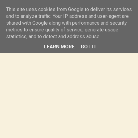
knurr.pl
This site uses cookies from Google to deliver its services
and to analyze traffic. Your IP address and user-agent are
shared with Google along with performance and security
MENU
metrics to ensure quality of service, generate usage
statistics, and to detect and address abuse.
LEARN MORE
GOT IT