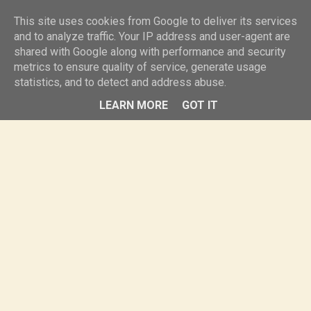
knurr.pl
This site uses cookies from Google to deliver its services
and to analyze traffic. Your IP address and user-agent are
shared with Google along with performance and security
MENU
metrics to ensure quality of service, generate usage
statistics, and to detect and address abuse.
LEARN MORE
GOT IT