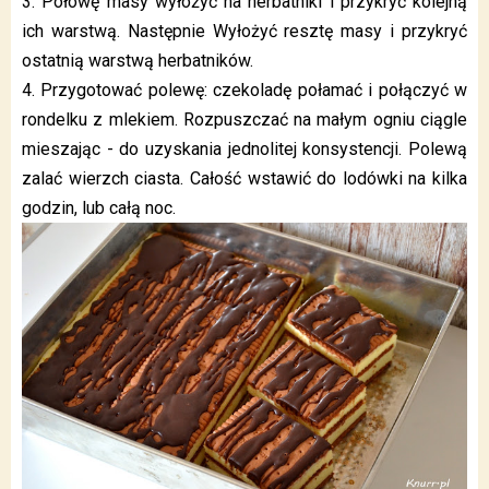
3. Połowę masy wyłożyć na herbatniki i przykryć kolejną
ich warstwą. Następnie Wyłożyć resztę masy i przykryć
ostatnią warstwą herbatników.
4. Przygotować polewę: czekoladę połamać i połączyć w
rondelku z mlekiem. Rozpuszczać na małym ogniu ciągle
mieszając - do uzyskania jednolitej konsystencji. Polewą
zalać wierzch ciasta. Całość wstawić do lodówki na kilka
godzin, lub całą noc.