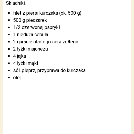
Składniki:
filet z piersi kurczaka (ok. 500 g)
500 g pieczarek
1/2 czerwonej papryki
1 nieduża cebula
2 garście utartego sera żółtego
2 łyżki majonezu
4 jajka
4 łyżki mąki
sól, pieprz, przyprawa do kurczaka
olej