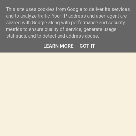
knurr.pl
This site uses cookies from Google to deliver its services
and to analyze traffic. Your IP address and user-agent are
shared with Google along with performance and security
MENU
metrics to ensure quality of service, generate usage
statistics, and to detect and address abuse.
LEARN MORE
GOT IT