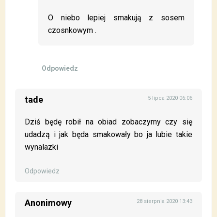
O niebo lepiej smakują z sosem
czosnkowym .
Odpowiedz
tade
5 lipca 2020 06:06
Dziś będę robił na obiad zobaczymy czy się
udadzą i jak będa smakowały bo ja lubie takie
wynalazki
Odpowiedz
Anonimowy
28 sierpnia 2020 13:43