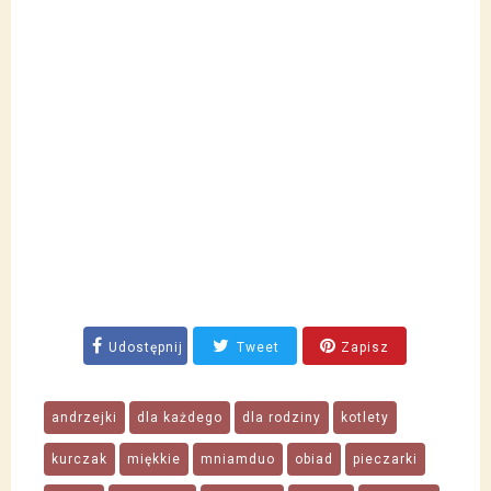
Udostępnij
Tweet
Zapisz
andrzejki
dla każdego
dla rodziny
kotlety
kurczak
miękkie
mniamduo
obiad
pieczarki