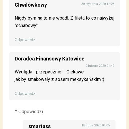
Chwilówkowy
30 stycznia 2020 12:28
Nigdy bym na to nie wpadł. Z fileta to co najwyżej
"schabowy".
Odpowiedz
Doradca Finansowy Katowice
2 lutego 2020 01:49
Wygląda przepysznie! Ciekawe
jak by smakowały z sosem meksykańskim :)
Odpowiedz
Odpowiedzi
smartass
18 lipca 2020 04:05