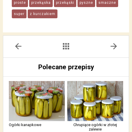
proste
przekąska
przekąski
pyszne
smaczne
super
z kurczakiem
arrow_back
apps
arrow_forward
Polecane przepisy
Ogórki kanapkowe
Chrupiące ogórki w złotej
zalewie