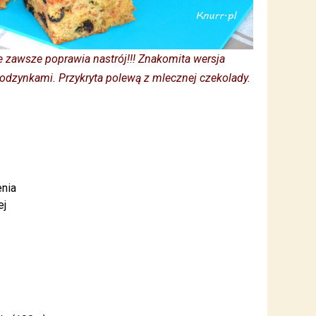
re zawsze poprawia nastrój!!! Znakomita wersja
i rodzynkami. Przykryta polewą z mlecznej czekolady.
enia
ej