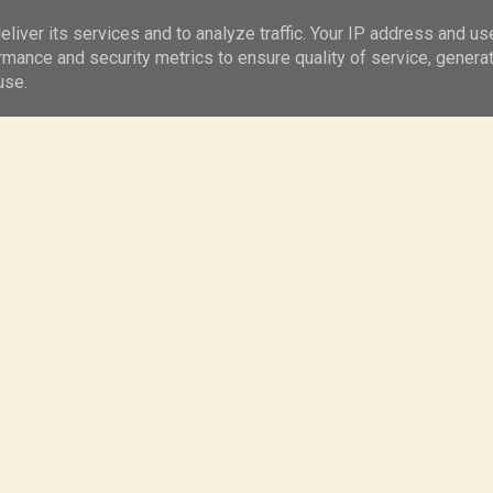
Kontakt
Ciasta
liver its services and to analyze traffic. Your IP address and us
rmance and security metrics to ensure quality of service, genera
use.