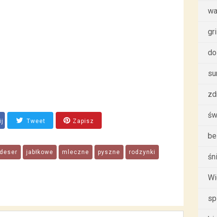
wa
gri
do
su
zd
św
ij
Tweet
Zapisz
be
deser
jabłkowe
mleczne
pyszne
rodzynki
śn
Wi
sp