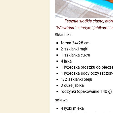
Pysznie słodkie ciasto, któ
"Wiewiórki": z tartymi jabłkami 
Składniki:
forma 24x28 cm
2 szklanki mąki
1 szklanka cukru
4 jajka
1 łyżeczka proszku do piecz
1 łyżeczka sody oczyszczon
1/2 szklanki oleju
3 duże jabłka
rodzynki (opakowanie 140 g)
polewa:
4 łyżki mleka