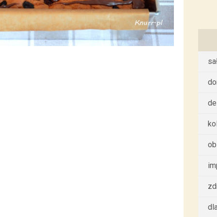
sa
d
de
ko
ob
im
zd
dl