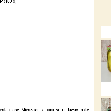
dy (100 g)
szystą masę. Mieszając, stopniowo dodawać mąkę