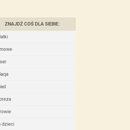
ZNAJDŹ COŚ DLA SIEBIE:
łatki
omowe
ser
lacja
iad
preza
rowie
a dzieci