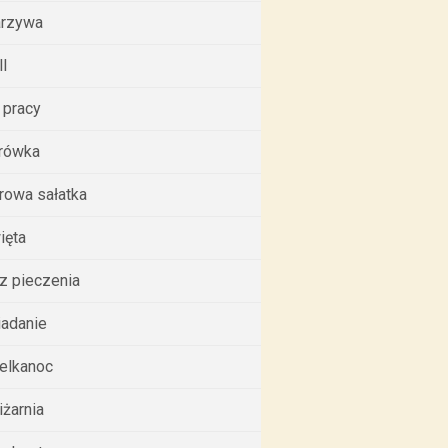
rzywa
ll
 pracy
rówka
rowa sałatka
ięta
z pieczenia
iadanie
elkanoc
iżarnia