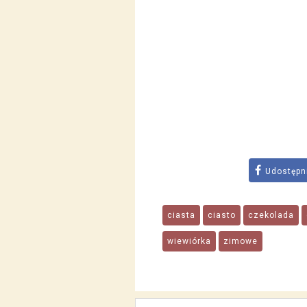
Udostępn
ciasta
ciasto
czekolada
wiewiórka
zimowe