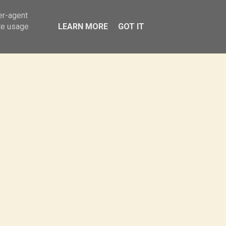
Obiady
Sałatki
Przekąski
er-agent
te usage
LEARN MORE
GOT IT