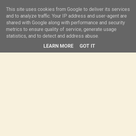
knurr.pl
This site uses cookies from Google to deliver its services
and to analyze traffic. Your IP address and user-agent are
shared with Google along with performance and security
MENU
metrics to ensure quality of service, generate usage
statistics, and to detect and address abuse.
LEARN MORE
GOT IT