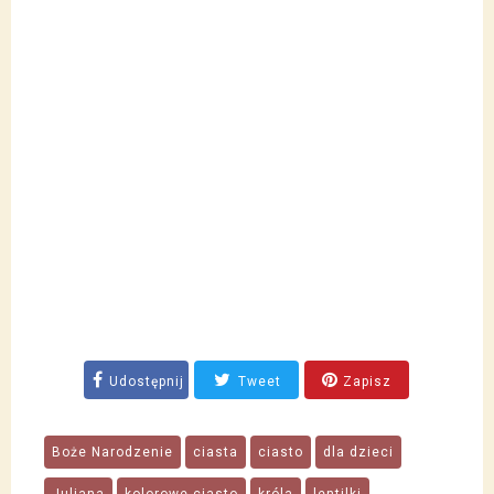
Udostępnij
Tweet
Zapisz
Boże Narodzenie
ciasta
ciasto
dla dzieci