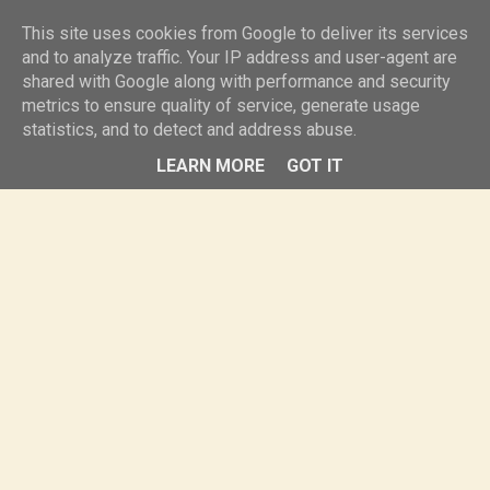
knurr.pl
This site uses cookies from Google to deliver its services
and to analyze traffic. Your IP address and user-agent are
shared with Google along with performance and security
MENU
metrics to ensure quality of service, generate usage
statistics, and to detect and address abuse.
LEARN MORE
GOT IT