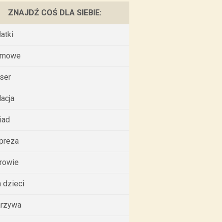
ZNAJDŹ COŚ DLA SIEBIE:
łatki
omowe
ser
lacja
iad
preza
rowie
a dzieci
rzywa