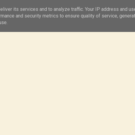
Kontakt
Ciasta
liver its services and to analyze traffic. Your IP address and us
rmance and security metrics to ensure quality of service, genera
use.