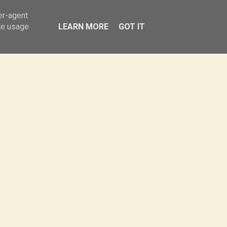
Obiady
Sałatki
Przekąski
er-agent
te usage
LEARN MORE
GOT IT