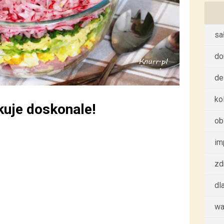
sa
d
de
ko
uje doskonale!
ob
im
zd
dl
wa