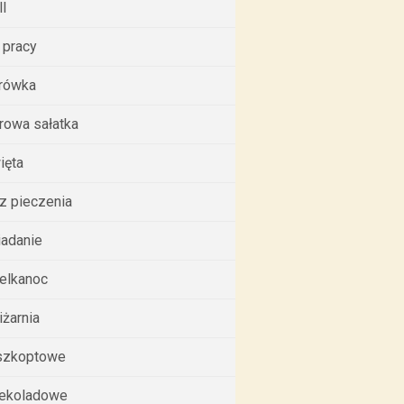
ll
 pracy
rówka
rowa sałatka
ięta
z pieczenia
iadanie
elkanoc
iżarnia
szkoptowe
ekoladowe