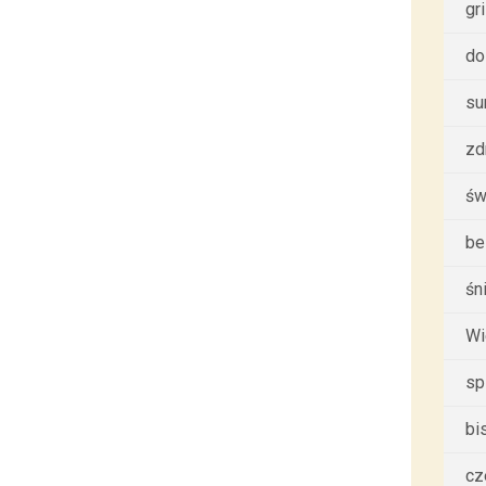
gri
do
su
zd
św
be
śn
Wi
sp
bi
cz