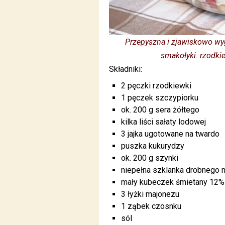
Przepyszna i zjawiskowo wy
smakołyki: rzodkiew
Składniki:
2 pęczki rzodkiewki
1 pęczek szczypiorku
ok. 200 g sera żółtego
kilka liści sałaty lodowej
3 jajka ugotowane na twardo
puszka kukurydzy
ok. 200 g szynki
niepełna szklanka drobnego ma
mały kubeczek śmietany 12%
3 łyżki majonezu
1 ząbek czosnku
sól