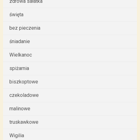
zdrowa sałatka
święta
bez pieczenia
śniadanie
Wielkanoc
spiżarnia
biszkoptowe
czekoladowe
malinowe
truskawkowe
Wigilia