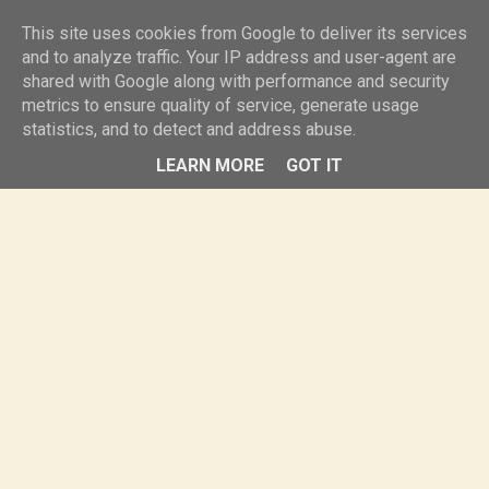
knurr.pl
This site uses cookies from Google to deliver its services
and to analyze traffic. Your IP address and user-agent are
shared with Google along with performance and security
MENU
metrics to ensure quality of service, generate usage
statistics, and to detect and address abuse.
LEARN MORE
GOT IT