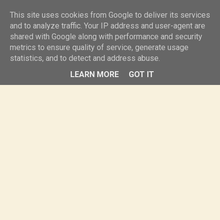
knurr.pl
This site uses cookies from Google to deliver its services
and to analyze traffic. Your IP address and user-agent are
shared with Google along with performance and security
MENU
metrics to ensure quality of service, generate usage
statistics, and to detect and address abuse.
LEARN MORE
GOT IT