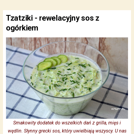
Tzatziki - rewelacyjny sos z
ogórkiem
Smakowity dodatek do wszelkich dań z grilla, mięs i
wędlin. Słynny grecki sos, który uwielbiają wszyscy. U nas