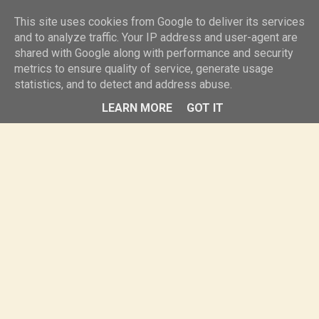
knurr.pl
This site uses cookies from Google to deliver its services
and to analyze traffic. Your IP address and user-agent are
shared with Google along with performance and security
MENU
metrics to ensure quality of service, generate usage
statistics, and to detect and address abuse.
LEARN MORE
GOT IT