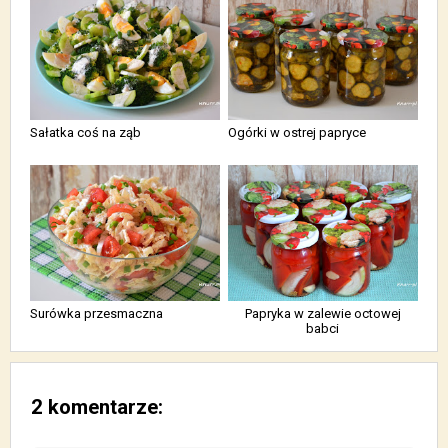
Sałatka coś na ząb
Ogórki w ostrej papryce
Surówka przesmaczna
Papryka w zalewie octowej
babci
2 komentarze: