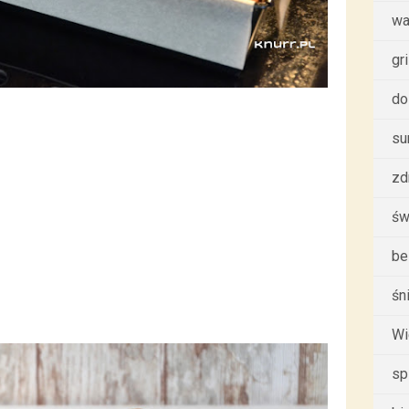
wa
gri
do
su
zd
św
be
śn
Wi
sp