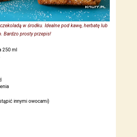
 czekoladą w środku. Idealne pod kawę, herbatę lub
. Bardzo prosty przepis!
a 250 ml
)
j
zenia
stąpić innymi owocami)