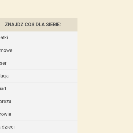
ZNAJDŹ COŚ DLA SIEBIE:
łatki
omowe
ser
lacja
iad
preza
rowie
a dzieci