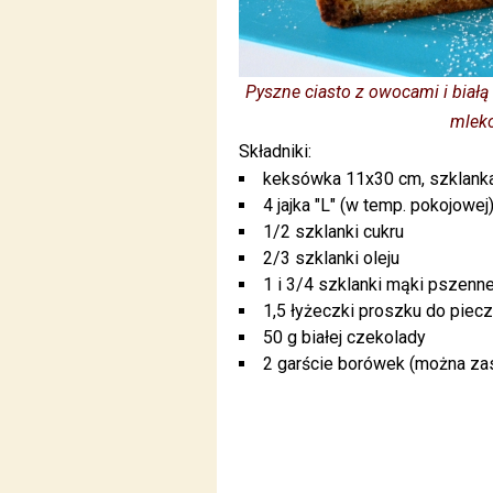
Pyszne ciasto z owocami i białą
mleko
Składniki:
keksówka 11x30 cm, szklank
4 jajka "L" (w temp. pokojowej
1/2 szklanki cukru
2/3 szklanki oleju
1 i 3/4 szklanki mąki pszenne
1,5 łyżeczki proszku do piec
50 g białej czekolady
2 garście borówek (można za