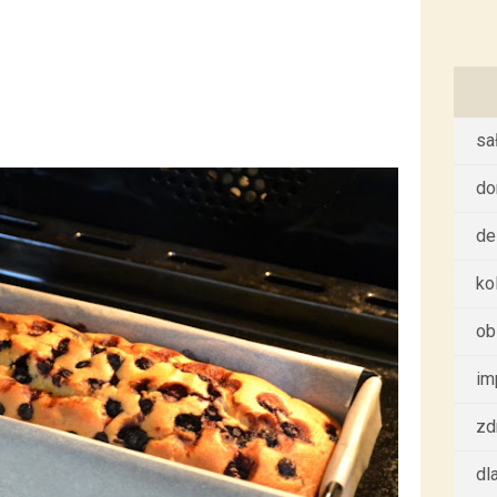
sa
d
de
ko
ob
im
zd
dl