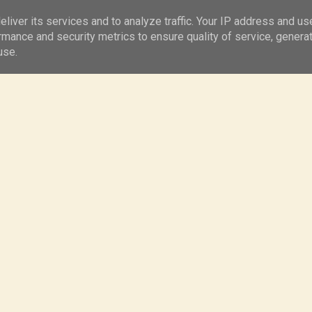
Kontakt
Ciasta
liver its services and to analyze traffic. Your IP address and us
rmance and security metrics to ensure quality of service, genera
use.