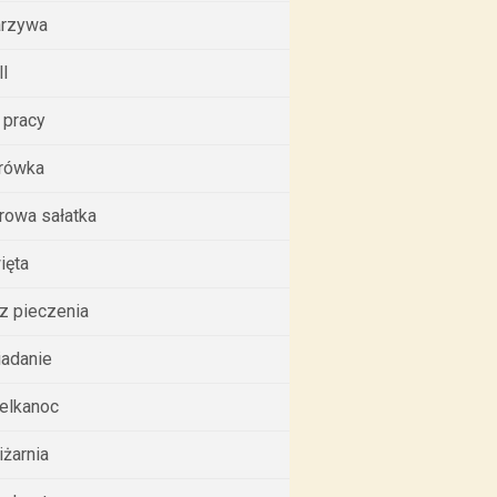
rzywa
ll
 pracy
rówka
rowa sałatka
ięta
z pieczenia
iadanie
elkanoc
iżarnia