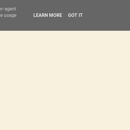
Obiady
Sałatki
Przekąski
er-agent
te usage
LEARN MORE
GOT IT