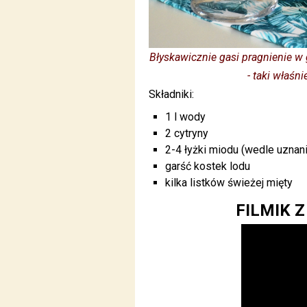
Błyskawicznie gasi pragnienie w
- taki właśn
Składniki:
1 l wody
2 cytryny
2-4 łyżki miodu (wedle uznani
garść kostek lodu
kilka listków świeżej mięty
FILMIK 