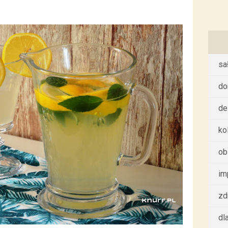
sa
d
de
ko
ob
im
zd
dl