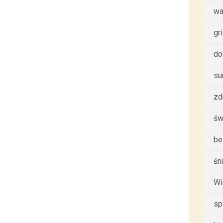
wa
gri
do
su
zd
św
be
śn
Wi
sp