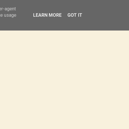
Obiady
Sałatki
Przekąski
er-agent
te usage
LEARN MORE
GOT IT