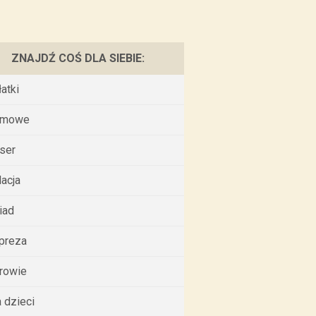
ZNAJDŹ COŚ DLA SIEBIE:
łatki
omowe
ser
lacja
iad
preza
rowie
a dzieci