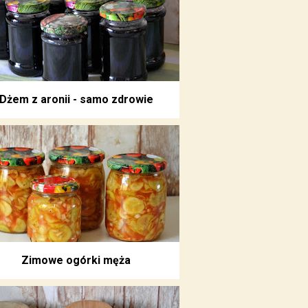
Dżem z aronii - samo zdrowie
Zimowe ogórki męża