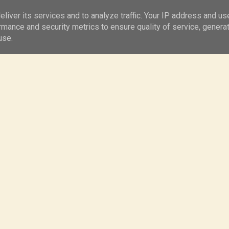
Kontakt
Ciasta
liver its services and to analyze traffic. Your IP address and us
rmance and security metrics to ensure quality of service, genera
use.