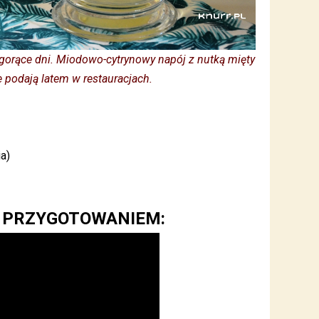
 gorące dni. Miodowo-cytrynowy napój z nutką mięty
ie podają latem w restauracjach.
a)
Z PRZYGOTOWANIEM: