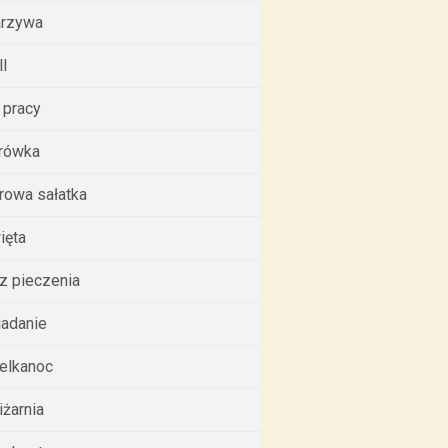
rzywa
ll
 pracy
rówka
rowa sałatka
ięta
z pieczenia
iadanie
elkanoc
iżarnia